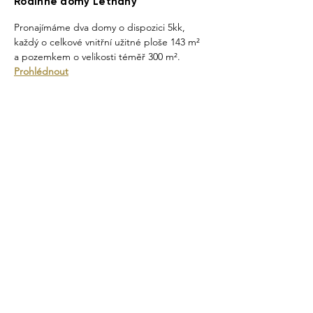
Rodinné domy Letňany
Pronajímáme dva domy o dispozici 5kk, 
každý o celkové vnitřní užitné ploše 143 m² 
a pozemkem o velikosti téměř 300 m².
Prohlédnout
Byty Zelené Město
Pronajímáme dva byty, každý o celkové 
ploše 84 m² v lukrativní oblasti na rozhraní 